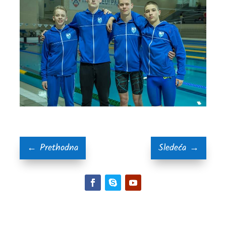
←
Prethodna
Sledeća
→