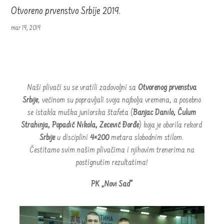
Otvoreno prvenstvo Srbije 2019.
mar 19, 2019
Naši plivači su se vratili zadovoljni sa
Otvorenog prvenstva
Srbije
, većinom su popravljali svoja najbolja vremena, a posebno
se istakla muška juniorska štafeta (
Banjac Danilo, Ćulum
Strahinja, Popadić Nikola, Zečević Đorđe
) koja je oborila rekord
Srbije
u disciplini
4×200
metara slobodnim stilom.
Čestitamo svim našim plivačima i njihovim trenerima na
postignutim rezultatima!
PK „Novi Sad“