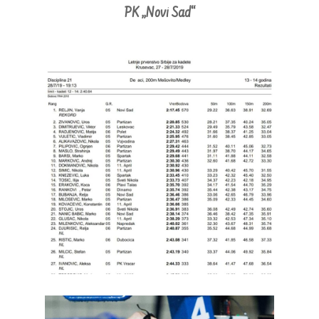
PK „Novi Sad“