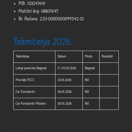
PIB: 103247641
Matični broj: 08807647
Br. Računa: 220-0000000099542-32
Takmičenja 2026.
Takmičenje
Datum
Mesto
Rezultati
Letnje prvenstvo Beograd
17.-24.05.2026
Beograd
Prvo kolo PSCS
23.05.2026
Niš
Car Konstantin
30.05.2026
Niš
Car Konstantin Masters
30.05.2026
Niš