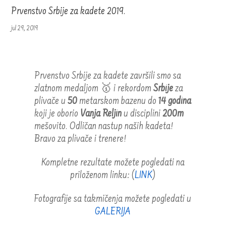
Prvenstvo Srbije za kadete 2019.
jul 29, 2019
Prvenstvo Srbije za kadete završili smo sa
zlatnom medaljom 🥇 i rekordom
Srbije
za
plivače u
50
metarskom bazenu do
14 godina
koji je oborio
Vanja Reljin
u disciplini
200m
mešovito. Odličan nastup naših kadeta!
Bravo za plivače i trenere!
Kompletne rezultate možete pogledati na
priloženom linku: (
LINK
)
Fotografije sa takmičenja možete pogledati u
GALERIJA