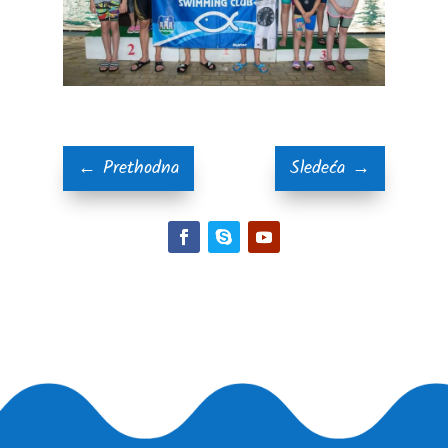
←
Prethodna
Sledeća
→