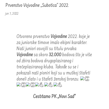
Prvenstvo Vojvodine „Subotica“ 2022.
jun 7, 2022
Otvoreno prvenstvo
Vojvodine
2022. koje je
za juniorske timove imalo ekipni karakter.
Naši juniori osvojili su titulu prvaka
Vojvodine
sa skoro
32.000
bodova što je više
od zbira bodova drugoplasiranog i
trećeplasiranog kluba. Takođe su se i
pokazali naši pioniri koji su u muškoj štafeti
doneli zlato i u štafeti ženskoj bronzu.
Čestitamo PK „Novi Sad“