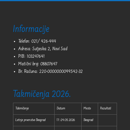
Informacije
Telefon: 021/ 426-444
Adresa: Sutjeska 2, Novi Sad
PIB: 103247641
Matični broj: 08807647
Br. Računa: 220-0000000099542-32
Takmičenja 2026.
Takmičenje
Datum
Mesto
Rezultati
Letnje prvenstvo Beograd
17.-24.05.2026
Beograd