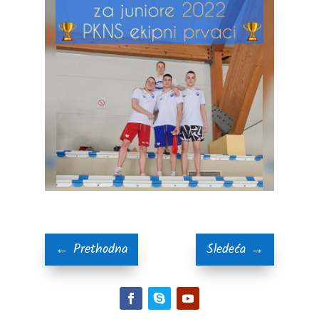
←
Prethodna
Sledeća
→