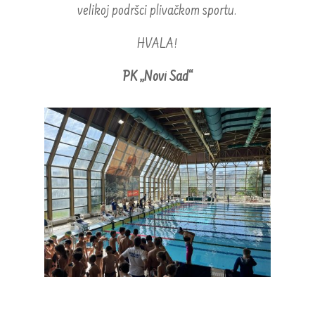
velikoj podršci plivačkom sportu.
HVALA!
PK „Novi Sad“