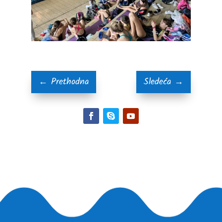
←
Prethodna
Sledeća
→