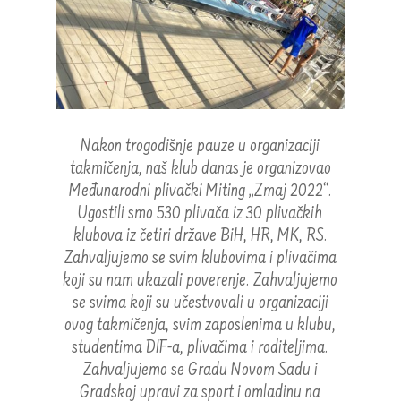
Nakon trogodišnje pauze u organizaciji
takmičenja, naš klub danas je organizovao
Međunarodni plivački Miting „Zmaj 2022“.
Ugostili smo 530 plivača iz 30 plivačkih
klubova iz četiri države BiH, HR, MK, RS.
Zahvaljujemo se svim klubovima i plivačima
koji su nam ukazali poverenje. Zahvaljujemo
se svima koji su učestvovali u organizaciji
ovog takmičenja, svim zaposlenima u klubu,
studentima DIF-a, plivačima i roditeljima.
Zahvaljujemo se Gradu Novom Sadu i
Gradskoj upravi za sport i omladinu na