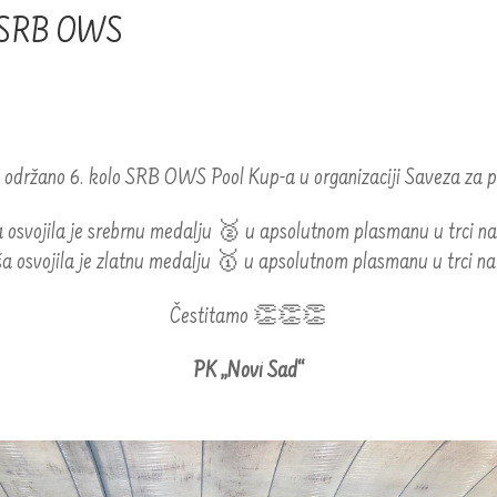
lo SRB OWS
održano 6. kolo SRB OWS Pool Kup-a u organizaciji Saveza za pl
 osvojila je srebrnu medalju 🥈 u apsolutnom plasmanu u trci 
a osvojila je zlatnu medalju 🥇 u apsolutnom plasmanu u trci 
Čestitamo 👏👏👏
PK „Novi Sad“