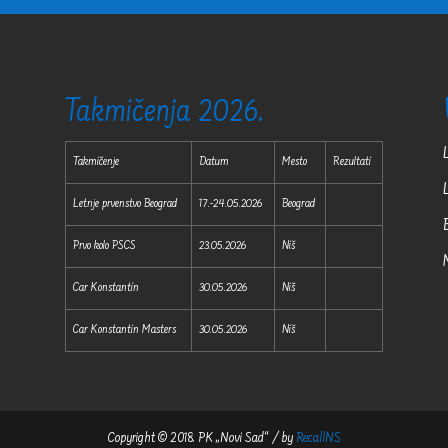
Takmičenja 2026.
Takmičenje
Datum
Mesto
Rezultati
Letnje prvenstvo Beograd
17.-24.05.2026
Beograd
Prvo kolo PSCS
23.05.2026
Niš
Car Konstantin
30.05.2026
Niš
Car Konstantin Masters
30.05.2026
Niš
Copyright © 2018. PK „Novi Sad“ / by
RecallNS