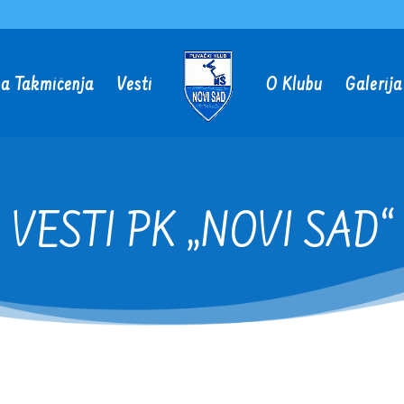
a Takmičenja
Vesti
O Klubu
Galerija
VESTI PK „NOVI SAD“