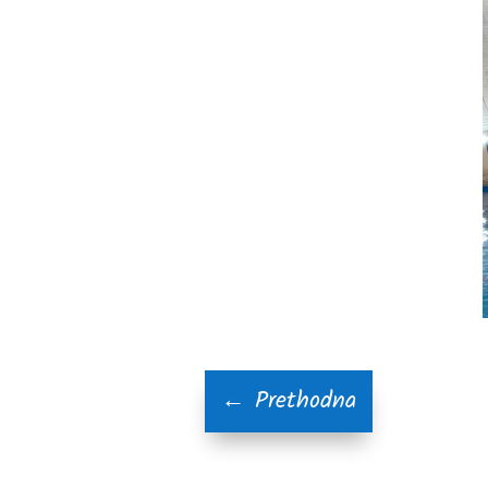
←
Prethodna