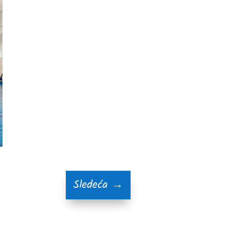
Sledeća
→