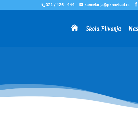
021 / 426 - 444
kancelarija@pknovisad.rs

Škola Plivanja
Naš