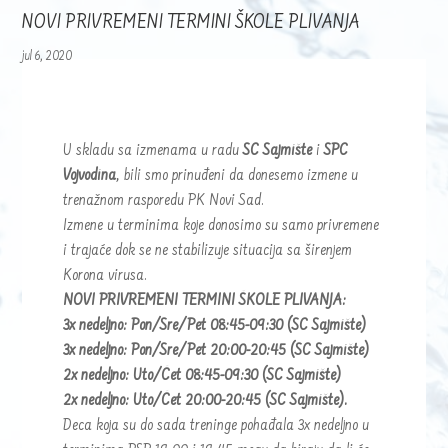
NOVI PRIVREMENI TERMINI ŠKOLE PLIVANJA
jul 6, 2020
U skladu sa izmenama u radu
SC Sajmište
i
SPC
Vojvodina
, bili smo prinuđeni da donesemo izmene u
trenažnom rasporedu PK Novi Sad.
Izmene u terminima koje donosimo su samo privremene
i trajaće dok se ne stabilizuje situacija sa širenjem
Korona virusa.
NOVI PRIVREMENI TERMINI ŠKOLE PLIVANJA:
3x nedeljno: Pon/Sre/Pet 08:45-09:30 (SC Sajmište)
3x nedeljno: Pon/Sre/Pet 20:00-20:45 (SC Sajmište)
2x nedeljno: Uto/Čet 08:45-09:30 (SC Sajmište)
2x nedeljno: Uto/Čet 20:00-20:45 (SC Sajmište).
Deca koja su do sada treninge pohađala 3x nedeljno u