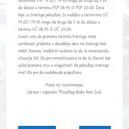
terminima PSP 19:00 i 19:45 mogu da biraju da li će
da dolaze u terminu PSP 08:45 ili PSP 20:00. Deca
koja su treninge pohađala 2x nedeljno u terminima UČ
19:00 i 19:45 mogu da biraju da li će da dolaze u
terminu UČ 08:45 ili UČ 20:00.
Svesni smo da promena termina treninga može
uzrokovati probleme u dovođenju dece na treninge kod
nekih članova, međutim nadamo se da će novonastala
situacija biti što pre normalizovana te da će članovi koji
usled promena nisu u mogućnosti da pohađaju treninge
moći što pre da nadoknade propušteno.
Hvala na razumevanju,
Uprava i zaposleni Plivačkog kluba Novi Sad.