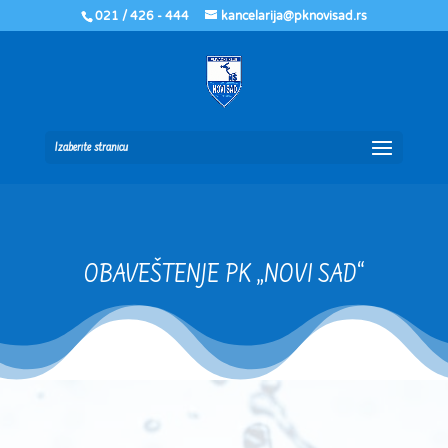
021 / 426 - 444
kancelarija@pknovisad.rs
Izaberite stranicu
OBAVEŠTENJE PK „NOVI SAD“