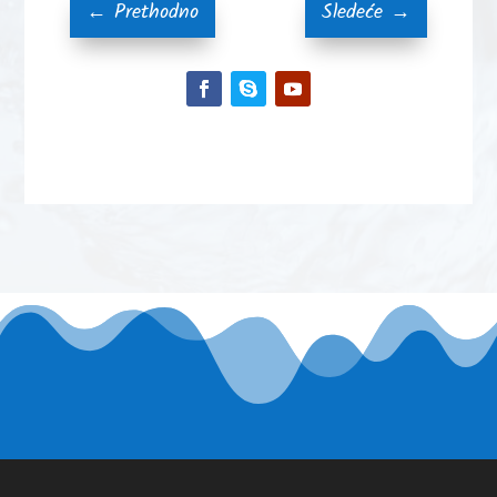
←
Prethodno
Sledeće
→