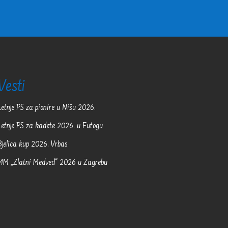
Vesti
Letnje PS za pionire u Nišu 2026.
Letnje PS za kadete 2026. u Futogu
Bjelica kup 2026. Vrbas
MM „Zlatni Medved“ 2026 u Zagrebu