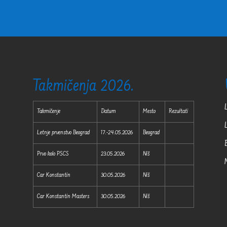
Takmičenja 2026.
Takmičenje
Datum
Mesto
Rezultati
Letnje prvenstvo Beograd
17.-24.05.2026
Beograd
Prvo kolo PSCS
23.05.2026
Niš
Car Konstantin
30.05.2026
Niš
Car Konstantin Masters
30.05.2026
Niš