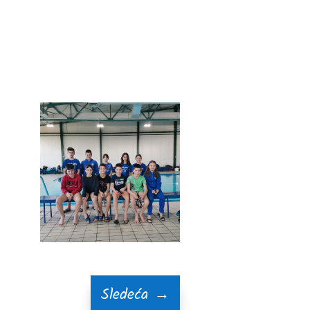
Sledeća
→