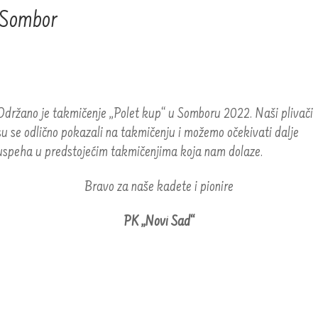
 Sombor
Održano je takmičenje „Polet kup“ u Somboru 2022. Naši plivači
su se odlično pokazali na takmičenju i možemo očekivati dalje
uspeha u predstojećim takmičenjima koja nam dolaze.
Bravo za naše kadete i pionire
PK „Novi Sad“