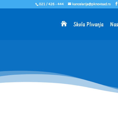
021 / 426 - 444
kancelarija@pknovisad.rs

Škola Plivanja
Naš