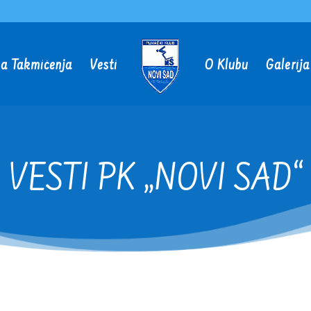
a Takmičenja
Vesti
O Klubu
Galerija
VESTI PK „NOVI SAD“