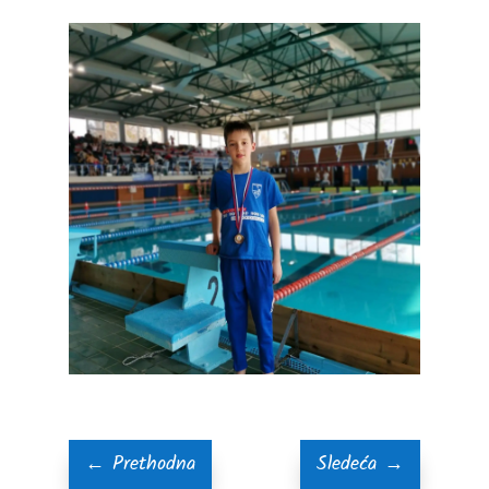
←
Prethodna
Sledeća
→