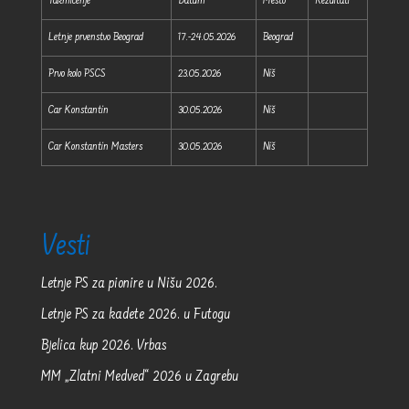
Takmičenje
Datum
Mesto
Rezultati
Letnje prvenstvo Beograd
17.-24.05.2026
Beograd
Prvo kolo PSCS
23.05.2026
Niš
Car Konstantin
30.05.2026
Niš
Car Konstantin Masters
30.05.2026
Niš
Vesti
Letnje PS za pionire u Nišu 2026.
Letnje PS za kadete 2026. u Futogu
Bjelica kup 2026. Vrbas
MM „Zlatni Medved“ 2026 u Zagrebu