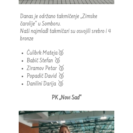
Danas je održano takmičenje „Zimske
čarolije“ u Somboru.
Naši najmlađi takmičari su osvojili srebro i 4
bronze
Ćulibrk Mateja🥈
Babić Stefan 🥉
Ziramov Petar 🥉
Popadić David 🥉
Danilini Darija 🥉
PK „Novi Sad“