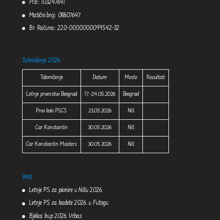
PIB: 103247641
Matični broj: 08807647
Br. Računa: 220-0000000099542-32
Takmičenja 2026.
Takmičenje
Datum
Mesto
Rezultati
Letnje prvenstvo Beograd
17.-24.05.2026
Beograd
Prvo kolo PSCS
23.05.2026
Niš
Car Konstantin
30.05.2026
Niš
Car Konstantin Masters
30.05.2026
Niš
Vesti
Letnje PS za pionire u Nišu 2026.
Letnje PS za kadete 2026. u Futogu
Bjelica kup 2026. Vrbas