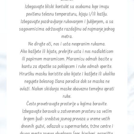
Izbegavajte bliski kontakt sa osobama koje imaju
povišenu telesnu temperaturu, kijaju i/ili kašlju.
Izbegavajte pozdravljanje rukovanjem i ljubljenjem, a sa
sagovornicima održavajte razdaljinu od najmanje jednog
metra.
Ne dirajte oči, nos i usta neopranim rukama.
Ako kašljete ili kijate, prekrijte usta i nos nadlakticom
ili papirnom maramicom. Maramicu odmah bacite u
kantu za otpatke sa poklopcem i ruke odmah operite.
Hiruršku masku koristite ako kijate i kašljete ili ukoliko
negujete bolesnog člana porodice dok se maska ne
ovlaži. Nakon skidanja maske obavezno temeljno oprati
ruke.
Često provetravajte prostorije u kojima boravite.
Izbegavajte boravak u zatvorenom prostoru sa većim
brojem ljudi- sredstva javnog prevoza u vreme većih
dnevnih gužvi, odlazak u supermarkete, tržne centre i