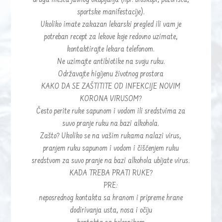
druga mesta javnog okupljanja (npr. bioskopi, pozorišta,
sportske manifestacije).
Ukoliko imate zakazan lekarski pregled ili vam je
potreban recept za lekove koje redovno uzimate,
kontaktirajte lekara telefonom.
Ne uzimajte antibiotike na svoju ruku.
Održavajte higijenu životnog prostora
KAKO DA SE ZAŠTITITE OD INFEKCIJE NOVIM
KORONA VIRUSOM?
Često perite ruke sapunom i vodom ili sredstvima za
suvo pranje ruku na bazi alkohola.
Zašto? Ukoliko se na vašim rukama nalazi virus,
pranjem ruku sapunom i vodom i čišćenjem ruku
sredstvom za suvo pranje na bazi alkohola ubijate virus.
KADA TREBA PRATI RUKE?
PRE:
neposrednog kontakta sa hranom i pripreme hrane
dodirivanja usta, nosa i očiju