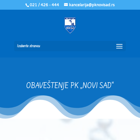
021 / 426 - 444
kancelarija@pknovisad.rs
Izaberite stranicu
OBAVEŠTENJE PK „NOVI SAD“