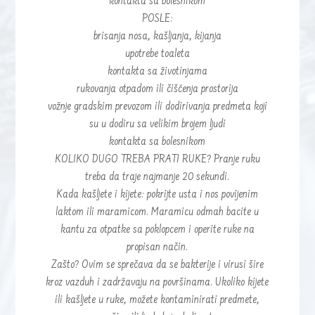
kontakta sa bolesnikom
POSLE:
brisanja nosa, kašljanja, kijanja
upotrebe toaleta
kontakta sa životinjama
rukovanja otpadom ili čišćenja prostorija
vožnje gradskim prevozom ili dodirivanja predmeta koji
su u dodiru sa velikim brojem ljudi
kontakta sa bolesnikom
KOLIKO DUGO TREBA PRATI RUKE? Pranje ruku
treba da traje najmanje 20 sekundi.
Kada kašljete i kijete: pokrijte usta i nos povijenim
laktom ili maramicom. Maramicu odmah bacite u
kantu za otpatke sa poklopcem i operite ruke na
propisan način.
Zašto? Ovim se sprečava da se bakterije i virusi šire
kroz vazduh i zadržavaju na površinama. Ukoliko kijete
ili kašljete u ruke, možete kontaminirati predmete,