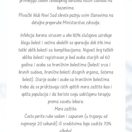
primenjuju tokom celokupnog boravka naših članova na
bazenima.
Plivački klub Novi Sad skreće pažnju svim članovima na
detaljne preporuke Ministarstva zdravlja:
Infekcija korona virusom u oko 80% slučajeva uzrokuje
blagu bolest i većina obolelih se oporavlja dok 6% ima
teški oblik bolesti sa komplikacijama. Najveći broj teških
oblika bolesti registrovan je kod osoba starijih od 60
godina i osoba sa hroničnim bolestima (bolesti srca i
krvnih sudova, hronične bolesti disajnih organa, šećerna
bolest). Starije osobe i osobe sa hroničnim bolestima
treba da se pridržavaju istih opštih mera zaštite kao i
opšta populacija i da koriste svoju uobičajenu terapiju
prema savetu lekara.
Mere zaštite:
Često perite ruke vodom i sapunom (u trajanju od
najmanje 20 sekundi) ili sredstvima koja sadrže 70%
alkohol.