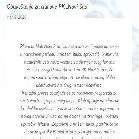
Obaveštenje za članove PK „Novi Sad“
mar 12, 2020
​Plivački klub Novi Sad obaveštava sve članove da će se
u narednom periodu u našem klubu sprovoditi preporuke
nadležnih ustanova vezano za širenje novog korona
virusa u Srbiji.U skladu sa tim PK Novi Sad neće
organizovati takmičenja niti će plivači našeg kluba
učestvovati na drugim takmičenjima.
Trenažni proces obavljaće se po redovnom rasporedu za
sve trenažne grupe našeg kluba. Klub apeluje na članove
da ukoliko osete bilo kakve simptome nalik simptomima
novog korona virusa da ne dolaze na treninge i poštuju
uputstva lekara. Zaposleni u našem klubu pobrinuće se
da se preporuke Ministartsta zdravlja maksimalno