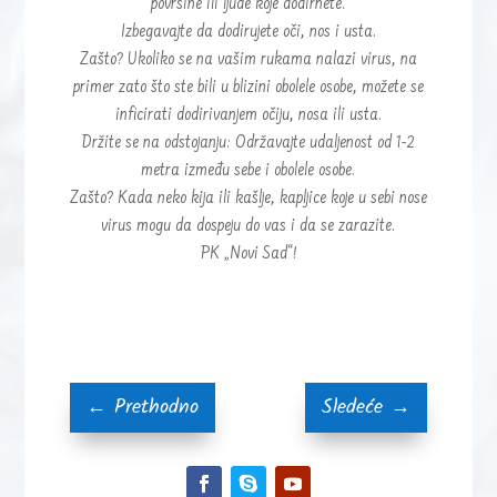
površine ili ljude koje dodirnete.
Izbegavajte da dodirujete oči, nos i usta.
Zašto? Ukoliko se na vašim rukama nalazi virus, na
primer zato što ste bili u blizini obolele osobe, možete se
inficirati dodirivanjem očiju, nosa ili usta.
Držite se na odstojanju: Održavajte udaljenost od 1-2
metra između sebe i obolele osobe.
Zašto? Kada neko kija ili kašlje, kapljice koje u sebi nose
virus mogu da dospeju do vas i da se zarazite.
PK „Novi Sad“!
←
Prethodno
Sledeće
→